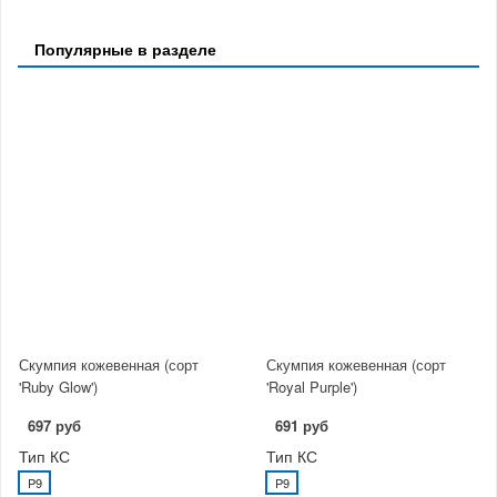
Популярные в разделе
Скумпия кожевенная (сорт
Скумпия кожевенная (сорт
'Ruby Glow')
'Royal Purple')
697 руб
691 руб
Тип КС
Тип КС
P9
P9