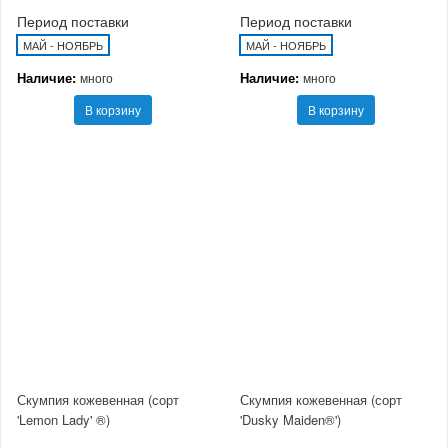
Период поставки
Период поставки
МАЙ - НОЯБРЬ
МАЙ - НОЯБРЬ
Наличие:
Наличие:
много
много
В корзину
В корзину
Скумпия кожевенная (сорт
Скумпия кожевенная (сорт
'Lemon Lady' ®)
'Dusky Maiden®')