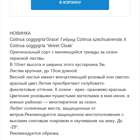
В КОРЗИНУ
НОВИНКА
Cotinus coggygria'Grace'.Гибрид Cotinus szechuanensis Х
Cotinus coggygria ‘Velvet Cloak’
Оригинальный сорт с меняющейся трижды за сезон
окраской листвы.
В 10лет высота и ширина этого кустарника 3м.
Листва крупная, до 10см длиной.
Весной листья имеют впечатляющий розовый или светло-
красный цвет.Летом приобретают голубовато-
фиолетовые оттенки. К осени - ярко- оранжево-красные.
Цветение розовыми пушистыми метелками в мае-июне, в
южных районах — многократное за сезон.
Любит солнечные места, защищенные от
ветров.Рекомендуется защищенное местоположение с
высоким снеговым покровом и окучивание на зиму. До
-25°.
Рекомендуется обрезка.