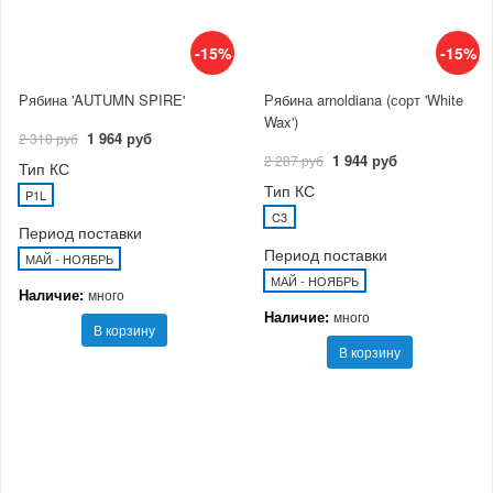
-15%
-15%
Рябина 'AUTUMN SPIRE'
Рябина arnoldiana (сорт 'White
Wax')
1 964 руб
2 310 руб
1 944 руб
2 287 руб
Тип КС
Тип КС
P1L
C3
Период поставки
Период поставки
МАЙ - НОЯБРЬ
МАЙ - НОЯБРЬ
Наличие:
много
Наличие:
много
В корзину
В корзину