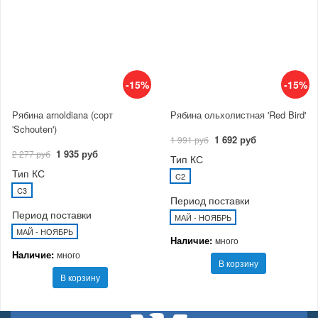
-15%
-15%
Рябина arnoldiana (сорт
Рябина ольхолистная 'Red Bird'
'Schouten')
1 692 руб
1 991 руб
1 935 руб
2 277 руб
Тип КС
Тип КС
C2
C3
Период поставки
Период поставки
МАЙ - НОЯБРЬ
МАЙ - НОЯБРЬ
Наличие:
много
Наличие:
много
В корзину
В корзину