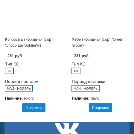
Копросма гибридная (сорт
Хебе гибридная (сорт 'Green
'Chocolate Soldier'®)
Globe')
451 руб
281 руб
Тип КС
Тип КС
P9
P9
Период поставки
Период поставки
МАЙ - НОЯБРЬ
МАЙ - НОЯБРЬ
Наличие:
Наличие:
много
мало
В корзину
В корзину