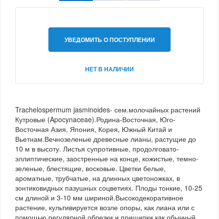
УВЕДОМИТЬ О ПОСТУПЛЕНИИ
НЕТ В НАЛИЧИИ
Trachelospermum jasminoides- сем.молочайных растений
Кутровые (Apocynaceae).Родина-Восточная, Юго-
Восточная Азия, Япония, Корея, Южный Китай и
Вьетнам.Вечнозеленые древесные лианы, растущие до
10 м в высоту. Листья супротивные, продолговато-
эллиптические, заостренные на конце, кожистые, темно-
зеленые, блестящие, восковые. Цветки белые,
ароматные, трубчатые, на длинных цветоножках, в
зонтиковидных пазушных соцветиях. Плоды тонкие, 10-25
см длиной и 3-10 мм шириной.Высокодекоративное
растение, культивируется возле опоры, как лиана или с
помощью регулярной обрезки и прищипки,как обычный