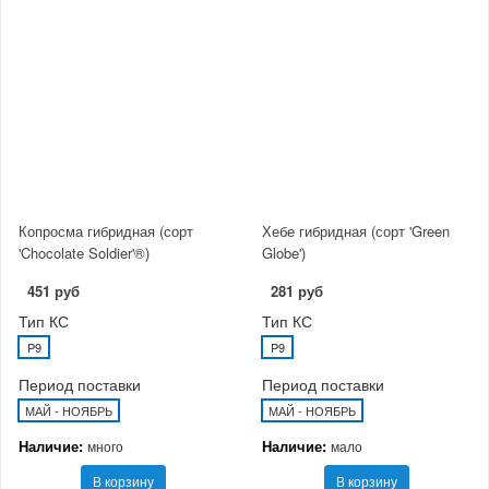
Копросма гибридная (сорт
Хебе гибридная (сорт 'Green
'Chocolate Soldier'®)
Globe')
451 руб
281 руб
Тип КС
Тип КС
P9
P9
Период поставки
Период поставки
МАЙ - НОЯБРЬ
МАЙ - НОЯБРЬ
Наличие:
Наличие:
много
мало
В корзину
В корзину