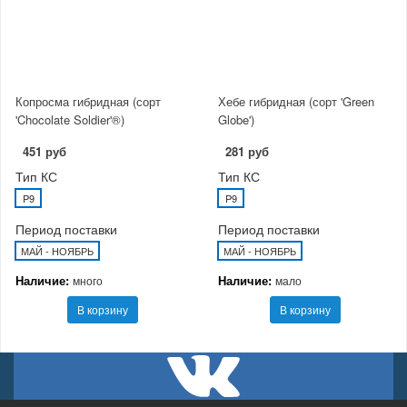
Копросма гибридная (сорт
Хебе гибридная (сорт 'Green
'Chocolate Soldier'®)
Globe')
451 руб
281 руб
Тип КС
Тип КС
P9
P9
Период поставки
Период поставки
МАЙ - НОЯБРЬ
МАЙ - НОЯБРЬ
Наличие:
Наличие:
много
мало
В корзину
В корзину