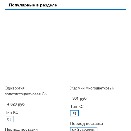
Популярные в разделе
Эджвортия
Жасмин многоцветковый
золотистоцветковая C5
301 руб
4 620 руб
Тип КС
Тип КС
P9
C5
Период поставки
Период поставки
МАЙ - НОЯБРЬ