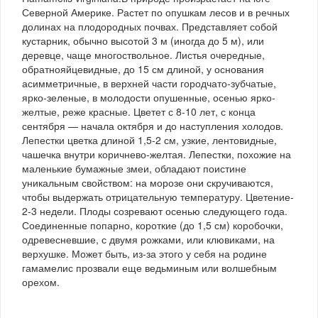
Северной Америке. Растет по опушкам лесов и в речных
долинах на плодородных почвах. Представляет собой
кустарник, обычно высотой 3 м (иногда до 5 м), или
деревце, чаще многоствольное. Листья очередные,
обратнояйцевидные, до 15 см длиной, у основания
асимметричные, в верхней части городчато-зубчатые,
ярко-зеленые, в молодости опушенные, осенью ярко-
желтые, реже красные. Цветет с 8-10 лет, с конца
сентября — начала октября и до наступления холодов.
Лепестки цветка длиной 1,5-2 см, узкие, лентовидные,
чашечка внутри коричнево-желтая. Лепестки, похожие на
маленькие бумажные змеи, обладают поистине
уникальным свойством: на морозе они скручиваются,
чтобы выдержать отрицательную температуру. Цветение-
2-3 недели. Плоды созревают осенью следующего года.
Соединенные попарно, короткие (до 1,5 см) коробочки,
одревесневшие, с двумя рожками, или клювиками, на
верхушке. Может быть, из-за этого у себя на родине
гамамелис прозвали еще ведьминым или волшебным
орехом.