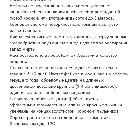
Небольшое вечнозелёное раскидистое дерево с
шероховатой светло-коричневой корой и раскидистой
густой кроной, или кустарник высотой до 3 метров.
Корневая система поверхностная, компактная, густо
разветвленная.
Листья супротивные, плотные, кожистые, сверху зеленые,
с серебристым опушением снизу, издают при растирании
запах мирты.
Распространено в лесах Южной Америки в качестве
подлеска.
Плоды естественно осыпаются и дозревают затем в
течение 5-10 дней.Цветёт фейхоа в мае-июне на побегах
текущего года; обоеполые цветки на длинных
цветоножках довольно крупные (3-4 см в диаметре),
одиночные или в небольших соцветиях.
Четырехлепестковые цветки фейхоа очень
эффектны:многочисленные длинные красные тычинки
увенчаны на концах золотистой "короной" пыльников.
Хорошо растет, цветет и плодоносит в комнатах.
Выдерживают до -12С