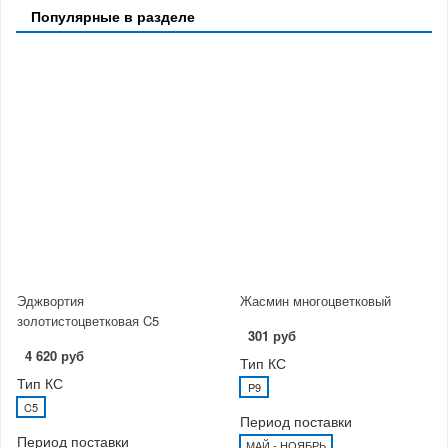
Популярные в разделе
Эджвортия
Жасмин многоцветковый
золотистоцветковая C5
301 руб
4 620 руб
Тип КС
Тип КС
P9
C5
Период поставки
Период поставки
МАЙ - НОЯБРЬ