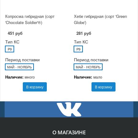
Копросма гибридная (сорт
Хебе гибридная (сорт 'Green
'Chocolate Soldier'®)
Globe')
451 руб
281 руб
Тип КС
Тип КС
P9
P9
Период поставки
Период поставки
МАЙ - НОЯБРЬ
МАЙ - НОЯБРЬ
Наличие:
Наличие:
много
мало
В корзину
В корзину
О МАГАЗИНЕ