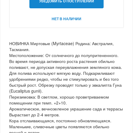
УВЕДОМИТЬ О ПОСТУПЛЕНИИ
НЕТ В НАЛИЧИИ
НОВИНКА Миртовые (Myrtaceae) Родина: Австралия,
Тасмания.
Местоположение: От солнечного до полупритененного.
Во время периода активного роста растения обильно
поливают, не допуская переувлажнения земляного кома.
Для полива используют мягкую воду. Подкармливают
удобрениями редко, чтобы не стимулировать и без того
быстрый рост. Обрезку проводят только у эвкалипта Гуна
(Eucaliptus gunii).
Перезимовка: В светлом, хорошо проветриваемом
помещении при темп. +2+10.
Ароматическое, вечнозеленое украшение сада и террасы
Вырастает до 2-4 метров.
Кора отслаивающаяся, постоянно обновляющаяся.
Маленькие, сливочные цветы появляются обильно
весной и летом .