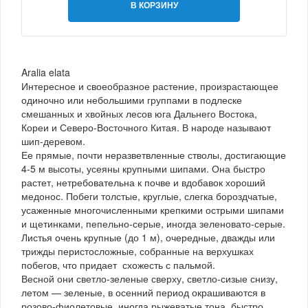
В КОРЗИНУ
Aralia elata
Интересное и своеобразное растение, произрастающее
одиночно или небольшими группами в подлеске
смешанных и хвойных лесов юга Дальнего Востока,
Кореи и Северо-Восточного Китая. В народе называют
шип-деревом.
Ее прямые, почти неразветвленные стволы, достигающие
4-5 м высоты, усеяны крупными шипами. Она быстро
растет, нетребовательна к почве и вдобавок хороший
медонос. Побеги толстые, круглые, слегка бороздчатые,
усаженные многочисленными крепкими острыми шипами
и щетинками, пепельно-серые, иногда зеленовато-серые.
Листья очень крупные (до 1 м), очередные, дважды или
трижды перистосложные, собранные на верхушках
побегов, что придает схожесть с пальмой.
Весной они светло-зеленые сверху, светло-сизые снизу,
летом — зеленые, в осенний период окрашиваются в
розово-фиолетовые, иногда рыжеватые тона, быстро