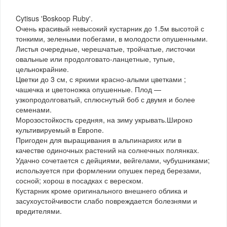
Cytisus 'Boskoop Ruby'.
Очень красивый невысокий кустарник до 1.5м высотой с
тонкими, зелеными побегами, в молодости опушенными.
Листья очередные, черешчатые, тройчатые, листочки
овальные или продолговато-ланцетные, тупые,
цельнокрайние.
Цветки до 3 см, с яркими красно-алыми цветками ;
чашечка и цветоножка опушенные. Плод —
узкопродолговатый, сплюснутый боб с двумя и более
семенами.
Морозостойкость средняя, на зиму укрывать.Широко
культивируемый в Европе.
Пригоден для выращивания в альпинариях или в
качестве одиночных растений на солнечных полянках.
Удачно сочетается с дейциями, вейгелами, чубушниками;
используется при формлении опушек перед березами,
сосной; хорош в посадках с вереском.
Кустарник кроме оригинального внешнего облика и
засухоустойчивости слабо повреждается болезнями и
вредителями.