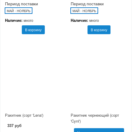
Период поставки
Период поставки
МАЙ - НОЯБРЬ
МАЙ - НОЯБРЬ
Наличие:
Наличие:
много
много
В корзину
В корзину
Ракитник (сорт 'Lena')
Ракитник чернеющий (сорт
'Cyni')
337 руб