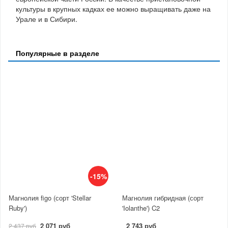
культуры в крупных кадках ее можно выращивать даже на
Урале и в Сибири.
Популярные в разделе
-15%
Магнолия figo (сорт 'Stellar
Магнолия гибридная (сорт
Ruby')
'Iolanthe') C2
2 071 руб
2 743 руб
2 437 руб