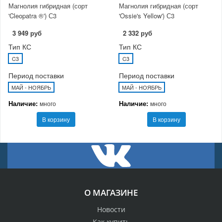
Магнолия гибридная (сорт
Магнолия гибридная (сорт
'Cleopatra ®') С3
'Ossie's Yellow') С3
3 949 руб
2 332 руб
Тип КС
Тип КС
C3
C3
Период поставки
Период поставки
МАЙ - НОЯБРЬ
МАЙ - НОЯБРЬ
Наличие:
Наличие:
много
много
В корзину
В корзину
О МАГАЗИНЕ
Новости
Как купить