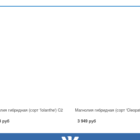
ия гибридная (сорт 'Iolanthe') C2
3 руб
3 949 руб