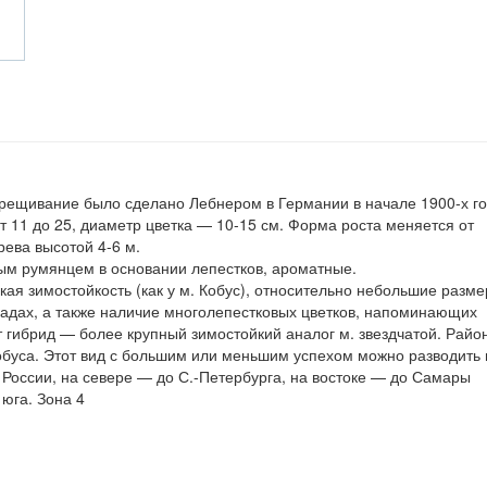
Cкрещивание было сделано Лебнером в Германии в начале 1900-х го
от 11 до 25, диаметр цветка — 10-15 см. Форма роста меняется от
рева высотой 4-6 м.
ым румянцем в основании лепестков, ароматные.
ая зимостойкость (как у м. Кобус), относительно небольшие разме
адах, а также наличие многолепестковых цветков, напоминающих
тот гибрид — более крупный зимостойкий аналог м. звездчатой. Райо
обуса. Этот вид с большим или меньшим успехом можно разводить 
 России, на севере — до С.-Петербурга, на востоке — до Самары
 юга. Зона 4