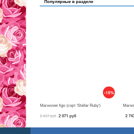
Популярные в разделе
-15%
Магнолия figo (сорт 'Stellar Ruby')
Магнол
2 071 руб
2 74
2 437 руб