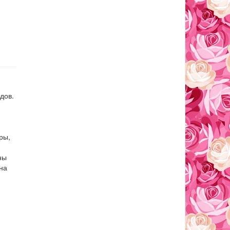
дов.
ры,
ны
на