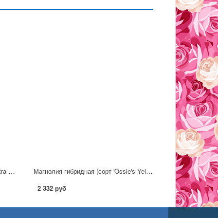
Магнолия гибридная (сорт 'Cleopatra ®') С3
Магнолия гибридная (сорт 'Ossie's Yellow') С3
2 332 руб