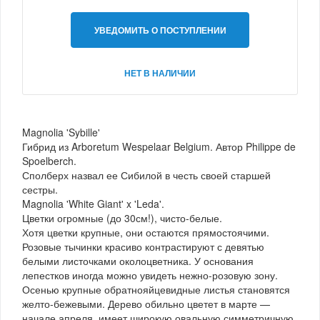
УВЕДОМИТЬ О ПОСТУПЛЕНИИ
НЕТ В НАЛИЧИИ
Magnolia 'Sybille'
Гибрид из Arboretum Wespelaar Belgium. Автор Philippe de
Spoelberch.
Сполберх назвал ее Сибилой в честь своей старшей
сестры.
Magnolia 'White Giant' x 'Leda'.
Цветки огромные (до 30см!), чисто-белые.
Хотя цветки крупные, они остаются прямостоячими.
Розовые тычинки красиво контрастируют с девятью
белыми листочками околоцветника. У основания
лепестков иногда можно увидеть нежно-розовую зону.
Осенью крупные обратнояйцевидные листья становятся
желто-бежевыми. Дерево обильно цветет в марте —
начале апреля, имеет широкую овальную симметричную