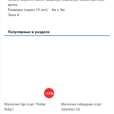
крону.
Размеры (через 10 лет): 4м х 3м
Зона 4
Популярные в разделе
-15%
Магнолия figo (сорт 'Stellar
Магнолия гибридная (сорт
Ruby')
'Iolanthe') C2