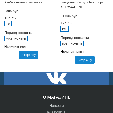
Акебия пятилисточковая
Глициния brachybotrys (сорт
'SHOWA-BENI')
585 руб
1 646 руб
Тип КС
Тип КС
P9
P1L
Период поставки
Период поставки
МАЙ - НОЯБРЬ
МАЙ - НОЯБРЬ
Наличие:
мало
Наличие:
много
В корзину
В корзину
О МАГАЗИНЕ
Новости
Как купить