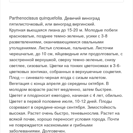
Parthenocissus quinquefolia. Девичий виноград
пятилисточковый, или виноград виргинский.
Крупная вьющаяся лиана до 15-20 м. Молодые побеги
красноватые, позднее темно-зеленые, усики с 3-8
разветвлениями, оканчивающимися овальными
утолщениями. Листья сложные, пальчатые. Листочки
черешчатые, до 10 см, яйцевидные или продолговатые, с
заостренной верхушкой, сверху темно-зеленые, снизу
светлее, сизоватые. Цветки на тонких цветоножках в 3-6-
цветковых зонтиках, собранных в верхушечные соцветия.
Плод — синевато-черная ягода с сизым налетом.
Вегетация с конца апреля до середины октября. В
молодом возрасте растет медленно, затем быстрее.
Цветет и плодоносит ежегодно, начиная с 4 лет, обильно.
Цветет в первой половине июля, 10-12 дней. Плоды
созревают в середине-конце сентября. Зимостойкость
высокая. Растет очень быстро, теневынослив. Растет на
всякой почве, хорошо переносит условия города. Почти
не повреждается насекомыми и грибными
заболеваниями. Долговечен.