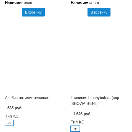
Наличие:
Наличие:
мало
много
В корзину
В корзину
Акебия пятилисточковая
Глициния brachybotrys (сорт
'SHOWA-BENI')
585 руб
1 646 руб
Тип КС
Тип КС
P9
P1L