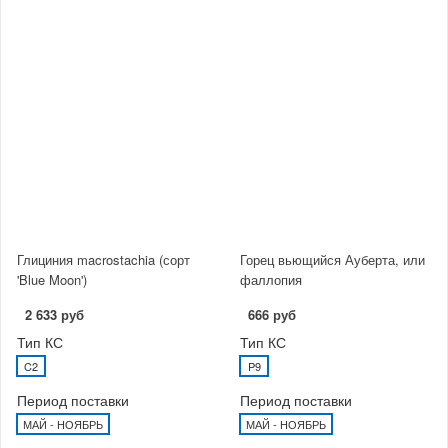
Глициния macrostachia (сорт
Горец вьющийся Ауберта, или
'Blue Moon')
фаллопия
2 633 руб
666 руб
Тип КС
Тип КС
C2
P9
Период поставки
Период поставки
МАЙ - НОЯБРЬ
МАЙ - НОЯБРЬ