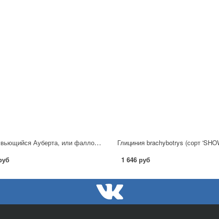
Горец вьющийся Ауберта, или фаллопия
руб
1 646 руб