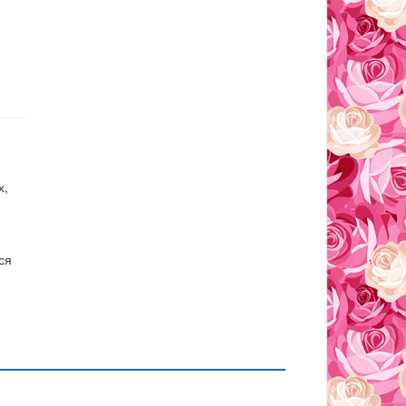
х,
ся