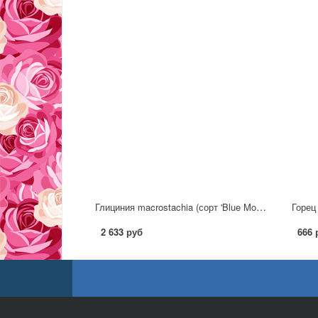
Глициния macrostachia (сорт 'Blue Moon')
2 633 руб
666 