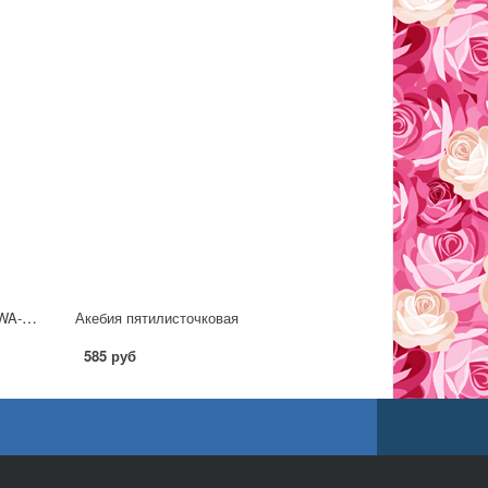
Глициния brachybotrys (сорт 'SHOWA-BENI')
Акебия пятилисточковая
585 руб