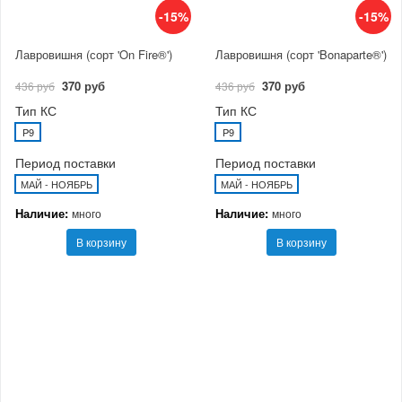
-15%
-15%
Лавровишня (сорт 'On Fire®')
Лавровишня (сорт 'Bonaparte®')
370 руб
370 руб
436 руб
436 руб
Тип КС
Тип КС
P9
P9
Период поставки
Период поставки
МАЙ - НОЯБРЬ
МАЙ - НОЯБРЬ
Наличие:
Наличие:
много
много
В корзину
В корзину