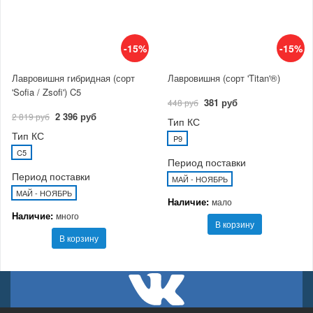
-15%
-15%
Лавровишня гибридная (сорт
Лавровишня (сорт 'Titan'®)
'Sofia / Zsofi') C5
381 руб
448 руб
2 396 руб
2 819 руб
Тип КС
Тип КС
P9
C5
Период поставки
Период поставки
МАЙ - НОЯБРЬ
МАЙ - НОЯБРЬ
Наличие:
мало
Наличие:
много
В корзину
В корзину