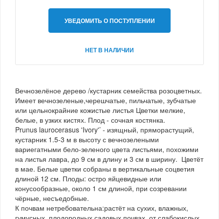
УВЕДОМИТЬ О ПОСТУПЛЕНИИ
НЕТ В НАЛИЧИИ
Вечнозелёное дерево /кустарник семейства розоцветных.
Имеет вечнозеленые,черешчатые, пильчатые, зубчатые
или цельнокрайние кожистые листья Цветки мелкие,
белые, в узких кистях. Плод - сочная костянка.
Prunus laurocerasus 'Ivory'’ - изящный, пряморастущий,
кустарник 1.5-3 м в высоту с вечнозелеными
вариегатными бело-зеленого цвета листьями, похожими
на листья лавра, до 9 см в длину и 3 см в ширину. Цветёт
в мае. Белые цветки собраны в вертикальные соцветия
длиной 12 см. Плоды: остро яйцевидные или
конусообразные, около 1 см длиной, при созревании
чёрные, несъедобные.
К почвам нетребовательна:растёт на сухих, влажных,
гумусных, плодородных садовых почвах, от слабокислых