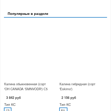
Популярные в разделе
Калина обыкновенная (сорт
Калина гибридная (сорт
'OH CANADA 'SMNVODR') С5
'Eskimo')
3 842 руб
2 156 руб
Тип КС
Тип КС
C5
P1L