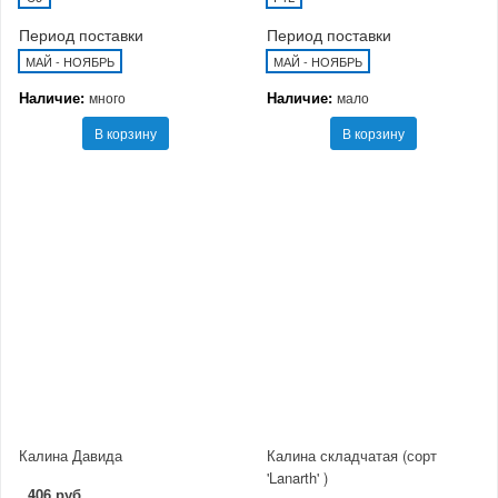
Период поставки
Период поставки
МАЙ - НОЯБРЬ
МАЙ - НОЯБРЬ
Наличие:
Наличие:
много
мало
В корзину
В корзину
Калина Давида
Калина складчатая (сорт
'Lanarth' )
406 руб