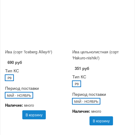
Ива (сорт 'Iceberg Alley®')
Ива цельнолистная (сорт
'Hakuro-nishiki')
690 руб
351 руб
Тип КС
Тип КС
P9
P9
Период поставки
Период поставки
МАЙ - НОЯБРЬ
МАЙ - НОЯБРЬ
Наличие:
много
Наличие:
много
В корзину
В корзину