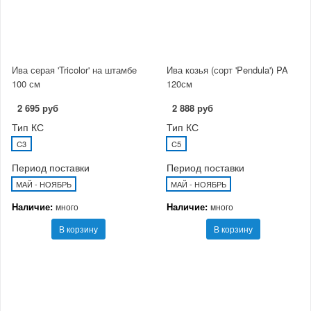
Ива серая 'Tricolor' на штамбе
Ива козья (сорт 'Pendula') PA
100 см
120см
2 695 руб
2 888 руб
Тип КС
Тип КС
C3
C5
Период поставки
Период поставки
МАЙ - НОЯБРЬ
МАЙ - НОЯБРЬ
Наличие:
Наличие:
много
много
В корзину
В корзину