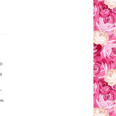
.0
.0
—
ям.