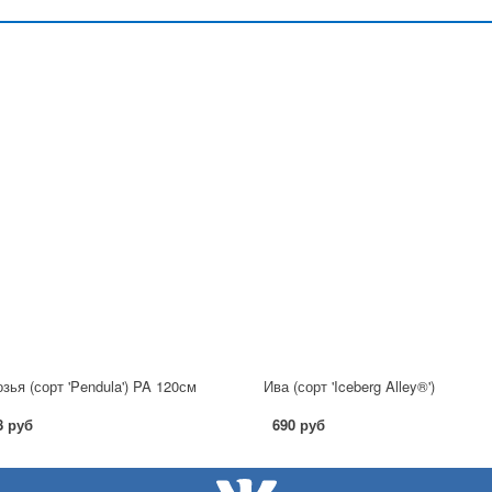
озья (сорт 'Pendula') PA 120см
Ива (сорт 'Iceberg Alley®')
8 руб
690 руб