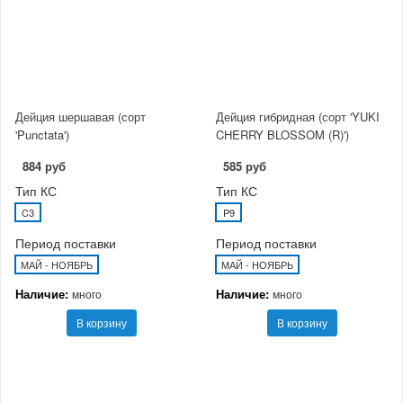
Дейция шершавая (сорт
Дейция гибридная (сорт 'YUKI
'Punctata')
CHERRY BLOSSOM (R)')
884 руб
585 руб
Тип КС
Тип КС
C3
P9
Период поставки
Период поставки
МАЙ - НОЯБРЬ
МАЙ - НОЯБРЬ
Наличие:
Наличие:
много
много
В корзину
В корзину