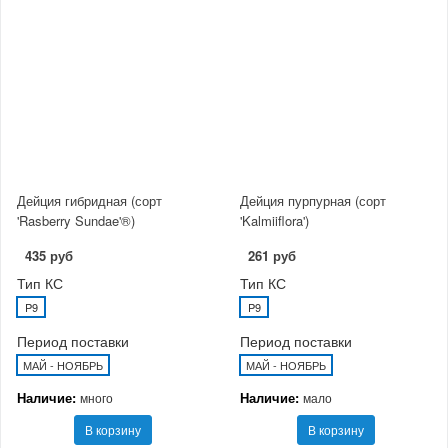
Дейция гибридная (сорт
Дейция пурпурная (сорт
'Rasberry Sundae'®)
'Kalmiiflora')
435 руб
261 руб
Тип КС
Тип КС
P9
P9
Период поставки
Период поставки
МАЙ - НОЯБРЬ
МАЙ - НОЯБРЬ
Наличие:
Наличие:
много
мало
В корзину
В корзину