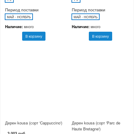
Период поставки
Период поставки
МАЙ - НОЯБРЬ
МАЙ - НОЯБРЬ
Наличие:
Наличие:
много
много
В корзину
В корзину
Дерен kousa (сорт 'Cappuccino')
Дерен kousa (сорт 'Parc de
Haute Bretagne')
3 003 руб