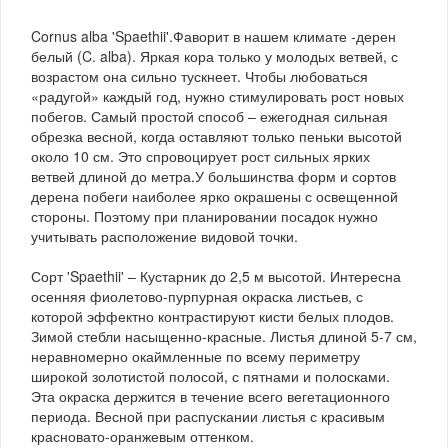
Cornus alba 'Spaethii'.Фаворит в нашем климате -дерен
белый (C. alba). Яркая кора только у молодых ветвей, с
возрастом она сильно тускнеет. Чтобы любоваться
«радугой» каждый год, нужно стимулировать рост новых
побегов. Самый простой способ – ежегодная сильная
обрезка весной, когда оставляют только пеньки высотой
около 10 см. Это спровоцирует рост сильных ярких
ветвей длиной до метра.У большинства форм и сортов
дерена побеги наиболее ярко окрашены с освещенной
стороны. Поэтому при планировании посадок нужно
учитывать расположение видовой точки.
Сорт 'Spaethii' – Кустарник до 2,5 м высотой. Интересна
осенняя фиолетово-пурпурная окраска листьев, с
которой эффектно контрастируют кисти белых плодов.
Зимой стебли насыщенно-красные. Листья длиной 5-7 см,
неравномерно окаймленные по всему периметру
широкой золотистой полосой, с пятнами и полосками.
Эта окраска держится в течение всего вегетационного
периода. Весной при распускании листья с красивым
красновато-оранжевым оттенком.