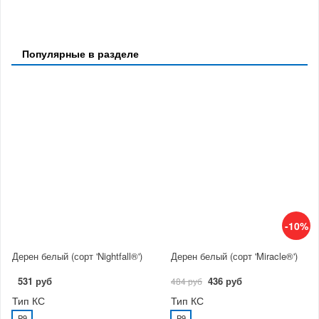
Популярные в разделе
-10%
Дерен белый (сорт 'Nightfall®')
Дерен белый (сорт 'Miracle®')
531 руб
436 руб
484 руб
Тип КС
Тип КС
P9
P9