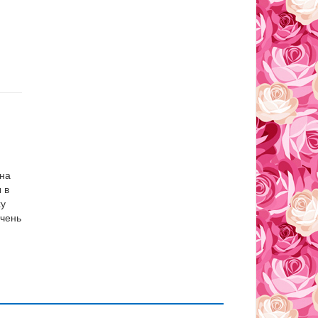
 на
 в
ху
очень