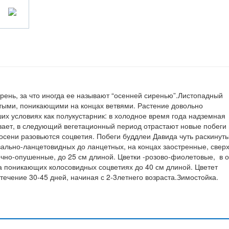
рень, за что иногда ее называют “осенней сиренью”.Листопадный
истыми, поникающими на концах ветвями. Растение довольно
их условиях как полукустарник: в холодное время года надземная
зает, в следующий вегетационный период отрастают новые побеги
е осени разовьются соцветия. Побеги буддлеи Давида чуть раскинуты
вально-ланцетовидных до ланцетных, на концах заостренные, свер
очно-опушенные, до 25 см длиной. Цветки -розово-фиолетовые, в 
ка поникающих колосовидных соцветиях до 40 см длиной. Цветет
 течение 30-45 дней, начиная с 2-3летнего возраста.Зимостойка.