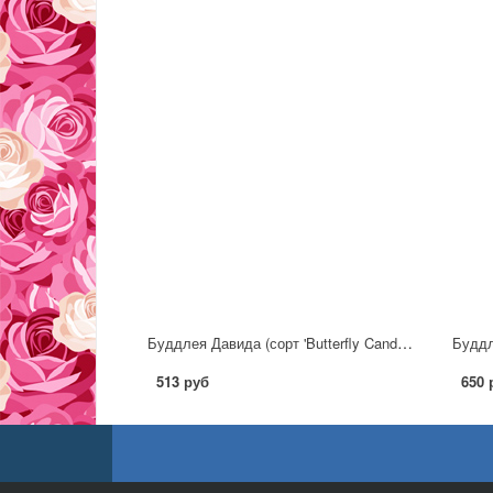
Буддлея Давида (сорт 'Butterfly Candy®Little Bubblegum')
513 руб
650 