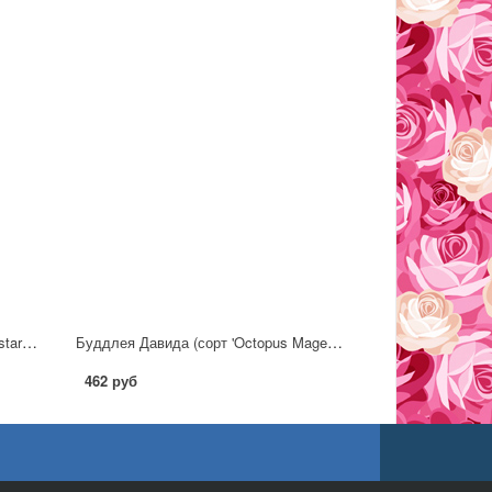
Буддлея Давида (сорт 'Little Rockstars®pink')
Буддлея Давида (сорт 'Octopus Magenta')
462 руб