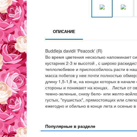
ОПИСАНИЕ
Buddleja davidii 'Peacock' (R)
Во время цветения несколько напоминает си
кустарник 2-3 м высотой , с широко раскид
теплолюбивое и приспособилось расти в наш
масса побегов у нее почти полностью обмер
длину 1,5-1,8 м, на концах которых в начал
стороны и поникают на концах. Листья от о
темно-зеленые, снизу бело- или желто-войл
густых, "пушистых", прямостоящих или слег
ежегодно и обильно в конце лета и осенью в
Популярные в разделе