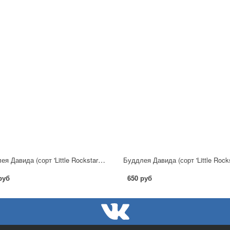
Буддлея Давида (сорт 'Little Rockstars®blue')
руб
650 руб