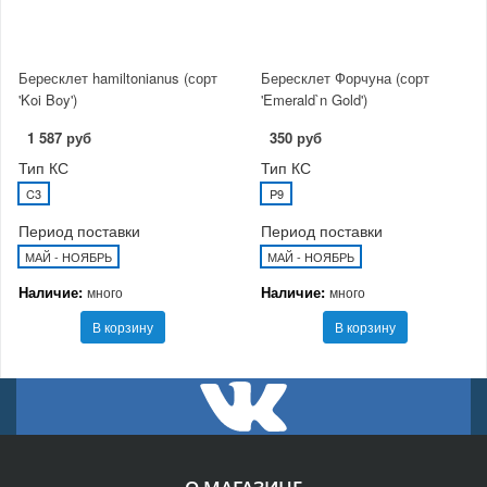
Бересклет hamiltonianus (сорт
Бересклет Форчуна (сорт
'Koi Boy')
'Emerald`n Gold')
1 587 руб
350 руб
Тип КС
Тип КС
C3
P9
Период поставки
Период поставки
МАЙ - НОЯБРЬ
МАЙ - НОЯБРЬ
Наличие:
Наличие:
много
много
В корзину
В корзину