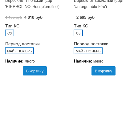
Бересклет японский (сорт
Бересклет крылатый (сорт
'PIERROLINO 'Heespierrolino')
'Unforgetable Fire')
4 010 руб
2 695 руб
4 455 руб
Тип КС
Тип КС
C3
C3
Период поставки
Период поставки
МАЙ - НОЯБРЬ
МАЙ - НОЯБРЬ
Наличие:
Наличие:
много
много
В корзину
В корзину