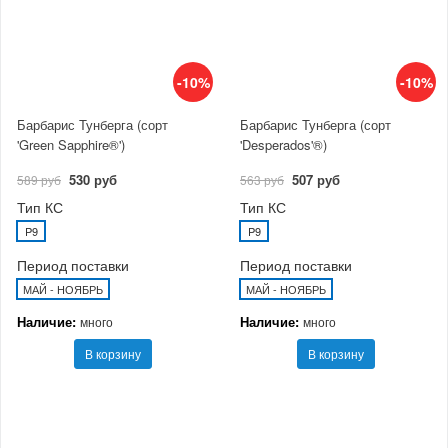
-10%
-10%
Барбарис Тунберга (сорт
Барбарис Тунберга (сорт
'Green Sapphire®')
'Desperados'®)
530 руб
507 руб
589 руб
563 руб
Тип КС
Тип КС
P9
P9
Период поставки
Период поставки
МАЙ - НОЯБРЬ
МАЙ - НОЯБРЬ
Наличие:
Наличие:
много
много
В корзину
В корзину