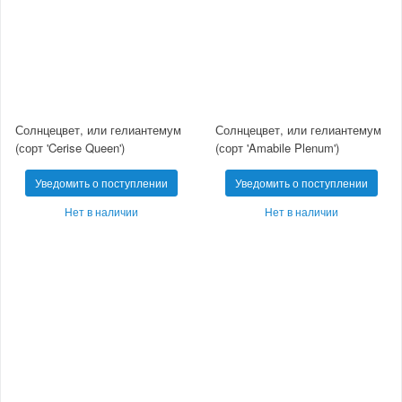
Солнцецвет, или гелиантемум
Солнцецвет, или гелиантемум
(сорт 'Cerise Queen')
(сорт 'Amabile Plenum')
Уведомить о поступлении
Уведомить о поступлении
Нет в наличии
Нет в наличии