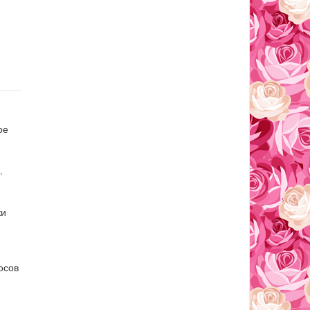
ое
.
ки
осов