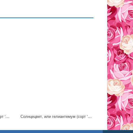
Солнцецвет, или гелиантемум (сорт 'Amabile Plenum')
Солнцецвет, или гелиантемум (сорт 'Snow Queen')