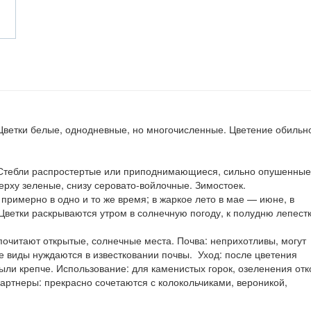
Цветки белые, однодневные, но многочисленные. Цветение обильн
. Стебли распростертые или приподнимающиеся, сильно опушенные
ерху зеленые, снизу серовато-войлочные. Зимостоек.
примерно в одно и то же время; в жаркое лето в мае — июне, в
Цветки раскрываются утром в солнечную погоду, к полудню лепест
очитают открытые, солнечные места. Почва: неприхотливы, могут
е виды нуждаются в известковании почвы. Уход: после цветения
ыли крепче. Использование: для каменистых горок, озеленения отк
артнеры: прекрасно сочетаются с колокольчиками, вероникой,