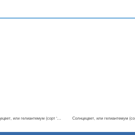
Солнцецвет, или гелиантемум (сорт 'Sulphureum Plenum')