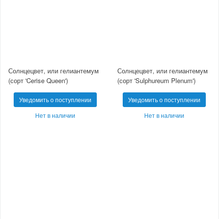
Солнцецвет, или гелиантемум
Солнцецвет, или гелиантемум
(сорт 'Cerise Queen')
(сорт 'Sulphureum Plenum')
Уведомить о поступлении
Уведомить о поступлении
Нет в наличии
Нет в наличии