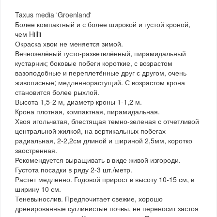
Taxus media 'Groenland'
Более компактный и с более широкой и густой кроной,
чем Hillii
Окраска хвои не меняется зимой.
Вечнозелёный густо-разветвлённый, пирамидальный
кустарник; боковые побеги короткие, с возрастом
вазоподобные и переплетённые друг с другом, очень
живописные; медленнорастущий. С возрастом крона
становится более рыхлой.
Высота 1,5-2 м, диаметр кроны 1-1,2 м.
Крона плотная, компактная, пирамидальная.
Хвоя игольчатая, блестящая темно-зеленая с отчетливой
центральной жилкой, на вертикальных побегах
радиальная, 2-2,2см длиной и шириной 2,5мм, коротко
заостренная.
Рекомендуется выращивать в виде живой изгороди.
Густота посадки в ряду 2-3 шт./метр.
Растет медленно. Годовой прирост в высоту 10-15 см, в
ширину 10 см.
Теневынослив. Предпочитает свежие, хорошо
дренированные суглинистые почвы, не переносит застоя