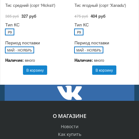
Тис средний (сорт 'Hicksii')
Тис ягодный (сорт 'Xanadu')
327 руб
404 руб
385 руб
475 руб
Тип КС
Тип КС
P9
P9
Период поставки
Период поставки
МАЙ - НОЯБРЬ
МАЙ - НОЯБРЬ
Наличие:
Наличие:
много
много
В корзину
В корзину
О МАГАЗИНЕ
Новости
Как купить