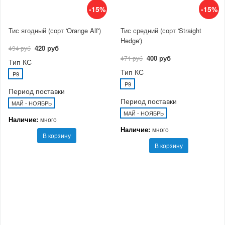
-15%
-15%
Тис ягодный (сорт 'Orange Alf')
Тис средний (сорт 'Straight
Hedge')
420 руб
494 руб
400 руб
471 руб
Тип КС
Тип КС
P9
P9
Период поставки
Период поставки
МАЙ - НОЯБРЬ
МАЙ - НОЯБРЬ
Наличие:
много
Наличие:
много
В корзину
В корзину