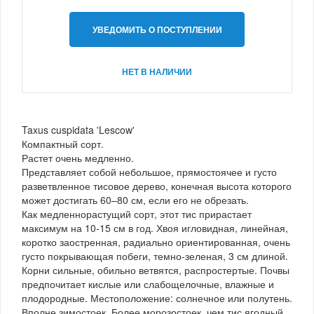
УВЕДОМИТЬ О ПОСТУПЛЕНИИ
НЕТ В НАЛИЧИИ
Taxus cuspidata 'Lescow'
Компактный сорт.
Растет очень медленно.
Представляет собой небольшое, прямостоячее и густо
разветвленное тисовое дерево, конечная высота которого
может достигать 60–80 см, если его не обрезать.
Как медленнорастущий сорт, этот тис прирастает
максимум на 10-15 см в год. Хвоя игловидная, линейная,
коротко заостренная, радиально ориентированная, очень
густо покрывающая побеги, темно-зеленая, 3 см длиной.
Корни сильные, обильно ветвятся, распростертые. Почвы
предпочитает кислые или слабощелочные, влажные и
плодородные. Местоположение: солнечное или полутень.
Вполне зимостоек. Более морозостоек, чем тис ягодный,