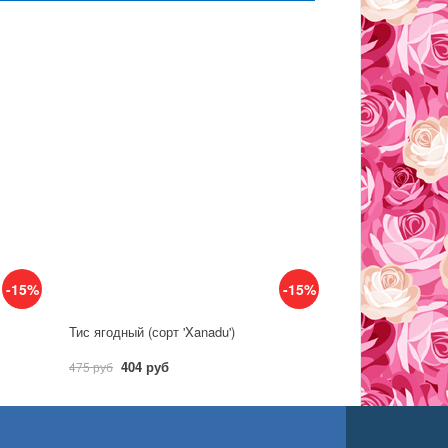
-15%
-15%
Тис ягодный (сорт 'Xanadu')
404 руб
475 руб