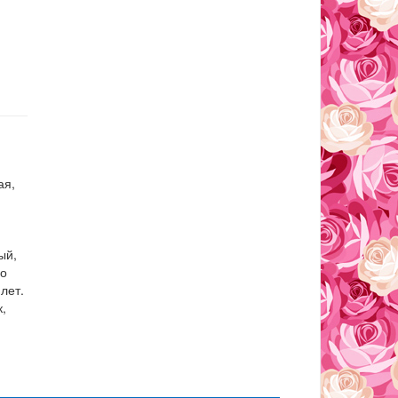
ая,
ый,
шо
лет.
,