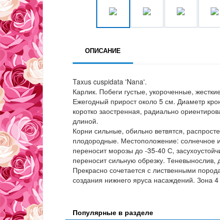
ОПИСАНИЕ
Taxus cuspidata 'Nana'.
Карлик. Побеги густые, укороченные, жесткие
Ежегодный прирост около 5 см. Диаметр крон
коротко заостренная, радиально ориентирова
длиной.
Корни сильные, обильно ветвятся, распрост
плодородные. Местоположение: солнечное ил
переносит морозы до -35-40 С, засухоустойч
переносит сильную обрезку. Теневынослив, д
Прекрасно сочетается с лиственными пород
создания нижнего яруса насаждений. Зона 4
Популярные в разделе