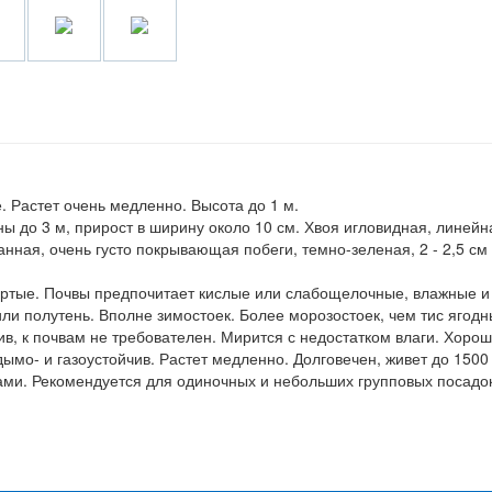
. Растет очень медленно. Высота до 1 м.
ы до 3 м, прирост в ширину около 10 см. Хвоя игловидная, линейн
нная, очень густо покрывающая побеги, темно-зеленая, 2 - 2,5 см
ертые. Почвы предпочитает кислые или слабощелочные, влажные и
и полутень. Вполне зимостоек. Более морозостоек, чем тис ягодн
ив, к почвам не требователен. Мирится с недостатком влаги. Хоро
ымо- и газоустойчив. Растет медленно. Долговечен, живет до 1500 
ами. Рекомендуется для одиночных и небольших групповых посадок