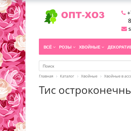
+
8
s
ВСЁ
РОЗЫ
ХВОЙНЫЕ
ДЕКОРАТ
Главная
Каталог
Хвойные
Хвойные в ас
Тис остроконечный