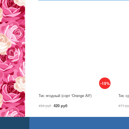
-15%
Тис ягодный (сорт 'Orange Alf')
Тис ср
420 руб
494 руб
471 р