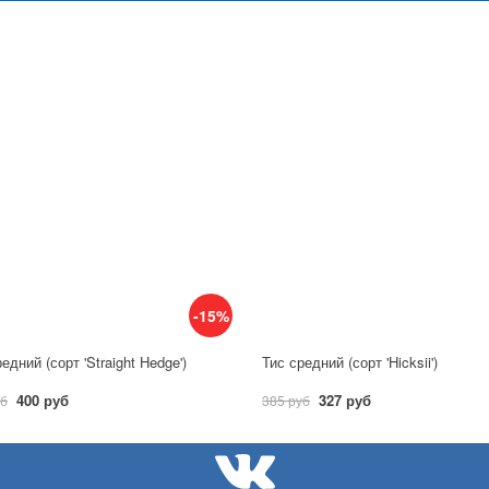
-15%
едний (сорт 'Straight Hedge')
Тис средний (сорт 'Hicksii')
400 руб
327 руб
уб
385 руб