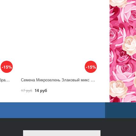
-15%
-15%
Семена Микрозелень Здоровый образ жизни (ЗОЖ) / Аэлита
Семена Микрозелень Злаковый микс (пшеница, рожь, овес) 10г / Гавриш
14 руб
17 руб