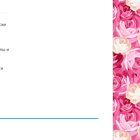
ски
пы и
 и