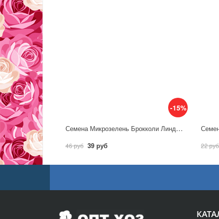
-15%
Семена Микрозелень Брокколи Линда / Аэлита
39 руб
46 руб
22 руб
КАТА