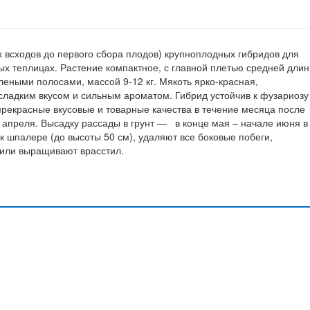
х всходов до первого сбора плодов) крупноплодных гибридов для
ых теплицах. Растение компактное, с главной плетью средней длин
леными полосами, массой 9-12 кг. Мякоть ярко-красная,
сладким вкусом и сильным ароматом. Гибрид устойчив к фузариозу
рекрасные вкусовые и товарные качества в течение месяца после
е апреля. Высадку рассады в грунт — в конце мая – начале июня в
к шпалере (до высоты 50 см), удаляют все боковые побеги,
или выращивают врасстил.