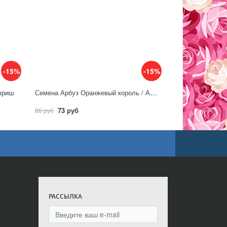
-15%
-15%
Семена Арбуз Оранжевый король / Аэлита
авриш
73 руб
86 руб
РАССЫЛКА