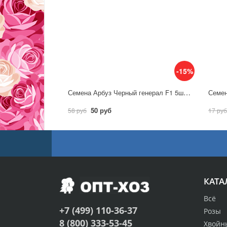
-15%
Семена Арбуз Черный генерал F1 5шт / Аэлита
50 руб
58 руб
17 руб
КАТА
Всё
+7 (499) 110-36-37
Розы
8 (800) 333-53-45
Хвойн