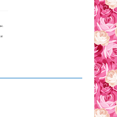
ы.
 и