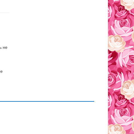
ь не
ие