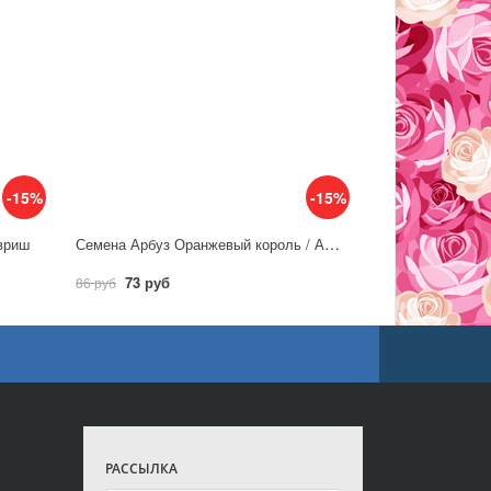
-15%
-15%
Семена Арбуз Оранжевый король / Аэлита
авриш
73 руб
86 руб
РАССЫЛКА