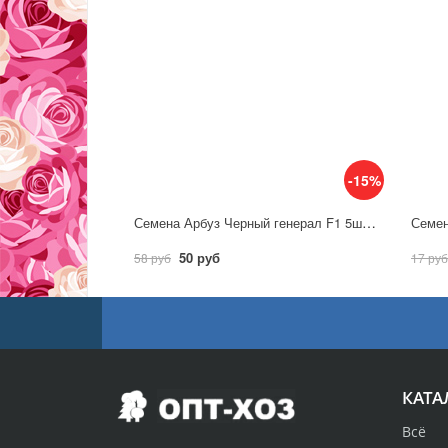
-15%
Семена Арбуз Черный генерал F1 5шт / Аэлита
50 руб
58 руб
17 руб
КАТА
Всё