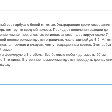
ый сорт арбуза с белой мякотью. Ультраранние сроки созревания
крытом грунте средней полосы. Период от появления всходов до
тение компактное, в южных регионах за сезон формирует около 7
дней полосе рекомендуется ограничить число завязей до 4-5. Мякот
нежная, сочная и сладкая, чем у традиционных сортов. Этот арбуз
й семьи!
 и формирую в 1 стебель. Все боковые побеги до высоты 50 см
 3-го листа. В утренние часырекомендуется проводить доопылен
рхушку.