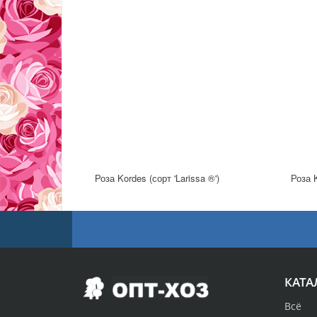
Роза Kordes (сорт 'Larissa ®')
Роза 
КАТА
Всё