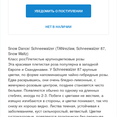
УВЕДОМИТЬ О ПОСТУПЛЕНИИ
НЕТ В НАЛИЧИИ
Snow Dance/ Schneewalzer (TANrezlaw, Schneewalzer 87,
Snow Waltz)
Класс роз:Плетистые крупноцветковые розы
Эта красивая плетистая роза популярна в западной
Европе и Скандинавии. У Schneewalzer 87 крупные
цветки, по форме напоминающие чайно-гибридные розы.
Едва раскрывшись, они очень бледно-лимонные, с
жемчужно-розовым центром, позднее становятся чисто
белыми. Появляются обычно по одному на длинных
стеблях, иногда по 2-3. Побеги с цветами не жесткие, а
изящно изгибаются в стороны, и цветки поникают, так что
снизу их хорошо видно. Листва темная, устойчивая к
заболеваниям, куст сильнорослый, ветвистый. Цветки
густомахровые, появляются практически без перерыва