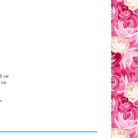
5 см
 на
т