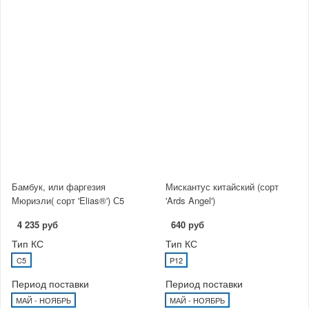
Бамбук, или фаргезия
Мискантус китайский (сорт
Мюриэли( сорт 'Elias®') С5
'Ards Angel')
4 235 руб
640 руб
Тип КС
Тип КС
C5
P12
Период поставки
Период поставки
МАЙ - НОЯБРЬ
МАЙ - НОЯБРЬ