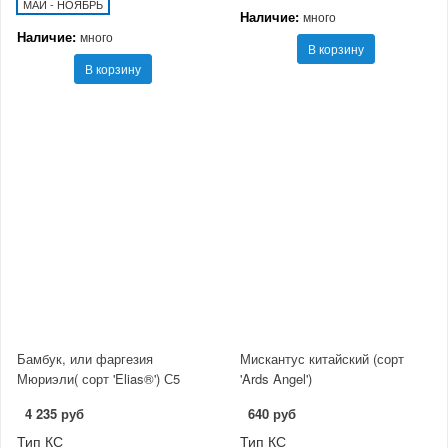
МАЙ - НОЯБРЬ
Наличие:
много
Наличие:
много
В корзину
В корзину
Бамбук, или фаргезия
Мискантус китайский (сорт
Мюриэли( сорт 'Elias®') С5
'Ards Angel')
4 235 руб
640 руб
Тип КС
Тип КС