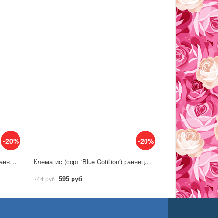
-20%
-20%
Клематис (сорт 'Blue Ice Cream') раннецветущий
Клематис (сорт 'Blue Cotillion') раннецветущий
595 руб
744 руб