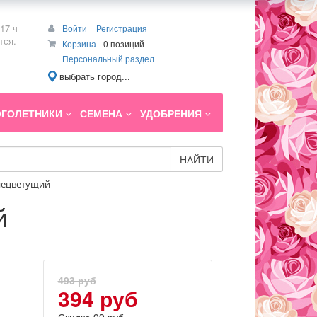
17 ч
Войти
Регистрация
тся.
Корзина
0 позиций
Персональный раздел
выбрать город...
ГОЛЕТНИКИ
СЕМЕНА
УДОБРЕНИЯ
НАЙТИ
ннецветущий
й
493 руб
394 руб