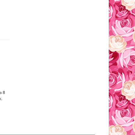
з 8
х.