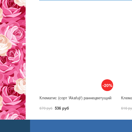
-20%
Клематис (сорт 'Akafuji') раннецветущий
Клема
536 руб
670 руб
616 р