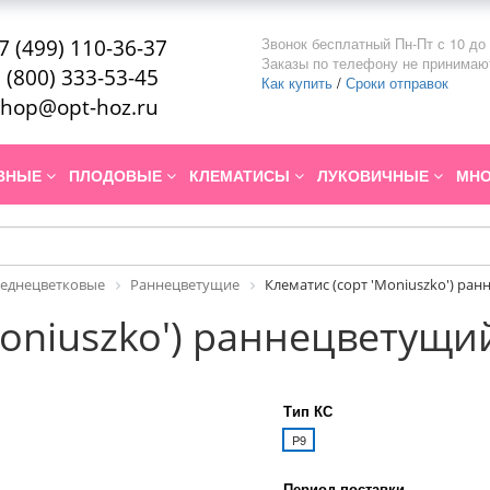
Звонок бесплатный Пн-Пт с 10 до 
7 (499) 110-36-37
Заказы по телефону не принимаю
 (800) 333-53-45
Как купить
/
Сроки отправок
hop@opt-hoz.ru
ИВНЫЕ
ПЛОДОВЫЕ
КЛЕМАТИСЫ
ЛУКОВИЧНЫЕ
МНО
реднецветковые
Раннецветущие
Клематис (сорт 'Moniuszko') ра
Moniuszko') раннецветущи
Тип КС
P9
Период поставки