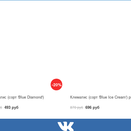
-20%
тис (сорт 'Blue Diamond')
493 руб
696 руб
уб
870 руб