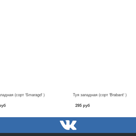
падная (сорт 'Smaragd' )
Туя западная (сорт 'Brabant' )
руб
295 руб