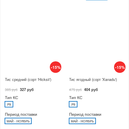
-15%
-15%
Тис средний (сорт 'Hicksii')
Тис ягодный (сорт 'Xanadu')
327 руб
404 руб
385 руб
475 руб
Тип КС
Тип КС
P9
P9
Период поставки
Период поставки
МАЙ - НОЯБРЬ
МАЙ - НОЯБРЬ