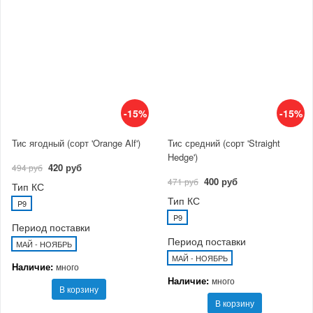
-15%
-15%
Тис ягодный (сорт 'Orange Alf')
Тис средний (сорт 'Straight
Hedge')
420 руб
494 руб
400 руб
471 руб
Тип КС
Тип КС
P9
P9
Период поставки
Период поставки
МАЙ - НОЯБРЬ
МАЙ - НОЯБРЬ
Наличие:
много
Наличие:
много
В корзину
В корзину