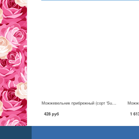
Можжевельник прибрежный (сорт 'Sunflower')
428 руб
1 61