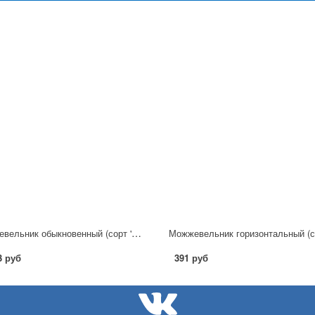
Можжевельник обыкновенный (сорт 'Depressa Aurea') C3
3 руб
391 руб