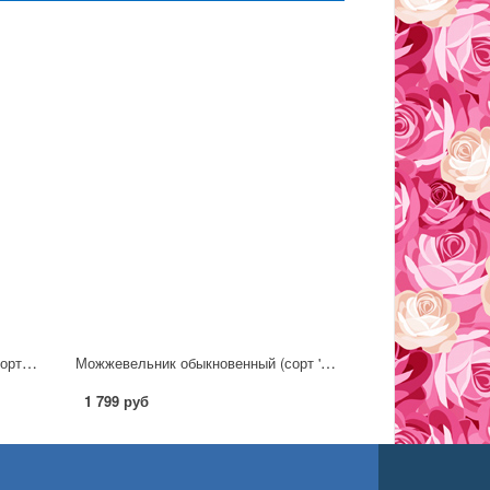
Можжевельник горизонтальный (сорт 'Limeglow')
Можжевельник обыкновенный (сорт 'Kalebab') С2
1 799 руб