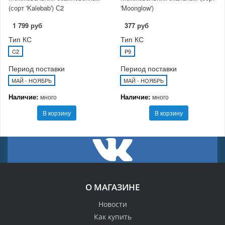
(сорт 'Kalebab') С2
'Moonglow')
1 799 руб
377 руб
Тип КС
Тип КС
C2
P9
Период поставки
Период поставки
МАЙ - НОЯБРЬ
МАЙ - НОЯБРЬ
Наличие:
Наличие:
много
много
В корзину
В корзину
О МАГАЗИНЕ
Новости
Как купить