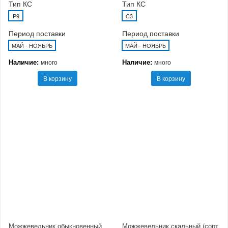
Тип КС
Тип КС
P9
C3
Период поставки
Период поставки
МАЙ - НОЯБРЬ
МАЙ - НОЯБРЬ
Наличие:
Наличие:
много
много
В корзину
В корзину
Можжевельник обыкновенный
Можжевельник скальный (сорт