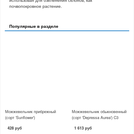
использован для озеленения склонов, как
почвопокровное растение.
Популярные в разделе
Можжевельник прибрежный
Можжевельник обыкновенный
(сорт 'Sunflower')
(сорт 'Depressa Aurea') C3
428 руб
1 613 руб