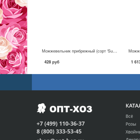
Можжевельник прибрежный (сорт 'Sunflower')
428 руб
1 61
КАТА
Всё
+7 (499) 110-36-37
Розы
8 (800) 333-53-45
Хвойн
Декор