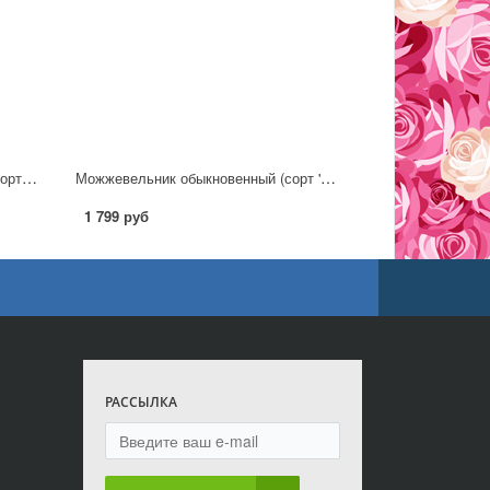
Можжевельник горизонтальный (сорт 'Limeglow')
Можжевельник обыкновенный (сорт 'Kalebab') С2
1 799 руб
РАССЫЛКА