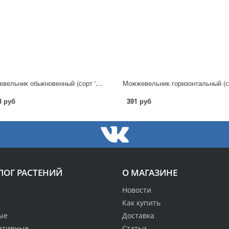
Можжевельник обыкновенный (сорт 'Depressa Aurea') C3
3 руб
391 руб
ЛОГ РАСТЕНИЙ
О МАГАЗИНЕ
Новости
Как купить
ые
Доставка
ативные
Статьи