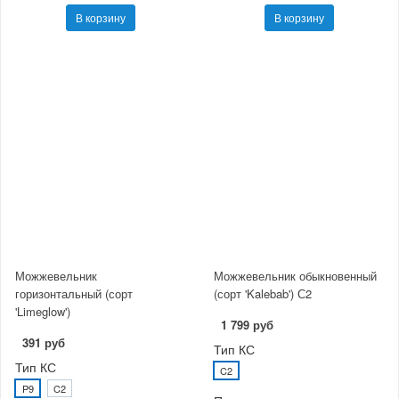
В корзину
В корзину
Можжевельник
Можжевельник обыкновенный
горизонтальный (сорт
(сорт 'Kalebab') С2
'Limeglow')
1 799 руб
391 руб
Тип КС
Тип КС
C2
P9
C2