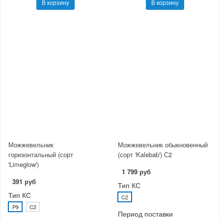
В корзину
В корзину
Можжевельник
Можжевельник обыкновенный
горизонтальный (сорт
(сорт 'Kalebab') С2
'Limeglow')
1 799 руб
391 руб
Тип КС
Тип КС
C2
P9
C2
Период поставки