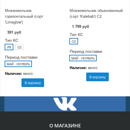
Можжевельник
Можжевельник обыкновенный
горизонтальный (сорт
(сорт 'Kalebab') С2
'Limeglow')
1 799 руб
391 руб
Тип КС
Тип КС
C2
P9
C2
Период поставки
Период поставки
МАЙ - НОЯБРЬ
МАЙ - НОЯБРЬ
Наличие:
много
Наличие:
много
В корзину
В корзину
О МАГАЗИНЕ