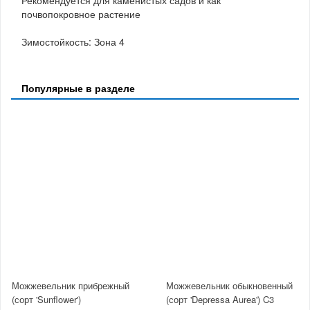
Рекомендуется для каменистых садов и как
почвопокровное растение
Зимостойкость: Зона 4
Популярные в разделе
Можжевельник прибрежный
Можжевельник обыкновенный
(сорт 'Sunflower')
(сорт 'Depressa Aurea') C3