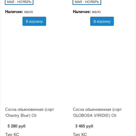
МАЙ - НОЯБРЬ
МАЙ - НОЯБРЬ
Наличие:
Наличие:
мало
мало
В корзину
В корзину
Сосна обыкновенная (сорт
Сосна обыкновенная (сорт
'Chantry Blue') C5
'GLOBOSA VIRIDIS') C5
5 280 руб
3 465 руб
Тип КС
Тип КС