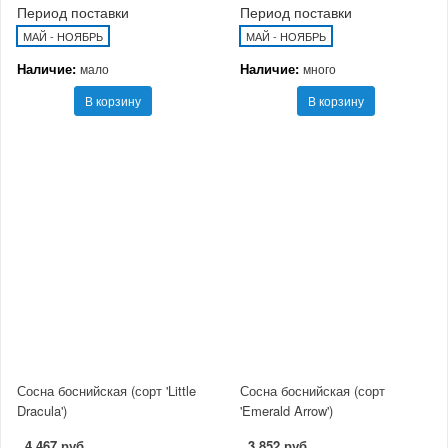
Период поставки
Период поставки
МАЙ - НОЯБРЬ
МАЙ - НОЯБРЬ
Наличие:
Наличие:
мало
много
В корзину
В корзину
Сосна боснийская (сорт 'Little
Сосна боснийская (сорт
Dracula')
'Emerald Arrow')
4 467 руб
3 852 руб