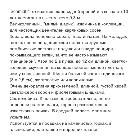
'Schmidtii' отличается шаровидной кроной и в возрасте 10
лет достигает в высоту всего 0,3 м.
Великолепный , "милый шарик", изюминка в коллекции,
для настоящих ценителей карликовых сосен.
Кора ствола пепельно-серая, пластинчатая. На молодых
ветвях после опадения хвои остаются крупные,
ромбические листовые подушечки в виде панциря,
покрывающего ветви, за что ее часто называют
“панцирной”. Хвоя по 2 в пучке, до 12 см длиной, светло-
зеленая, скученная на концах побегов, менее плотная,
чем у сосны черной. Шишки большей частью одиночные
(8 х 2,5 см), желтоватые или коричневые.
Очень декоративна ярко-зеленой, длинной, густой хвоей,
светло-серой корой и фиолетовыми шишками.
Светолюбива. К почвам не требовательно, но не
переносит застоя влаги; хорошо развивается на
известковых почвах. В средней полосе- с зимним
укрытием.
Используется в посадках на каменистых горках, в
альпинарии, для кашпо и передних планов.