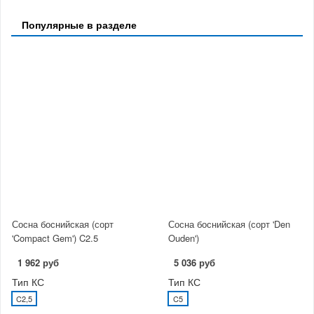
Популярные в разделе
Сосна боснийская (сорт
Сосна боснийская (сорт 'Den
'Compact Gem') C2.5
Ouden')
1 962 руб
5 036 руб
Тип КС
Тип КС
C2,5
C5